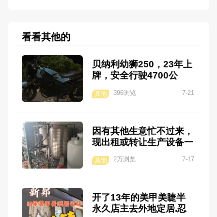
看看其他的
贝纳利幼狮250，23年上
牌，安全行驶4700公
里，无倒无摔，过了一次
396浏览
7-21
其他
户。喜欢联系
因有其他生意忙不过来，
现出租或转让生产设备一
套，可生产车用尿素，玻
2万浏览
7-17
其他
璃水，洗洁精，洗衣液
等，有稳定的客户资源，
营业执照等手续齐全，非
开了13年的美甲美睫半
诚勿扰！有意请致电：1
永久店主去外地定居.忍
3838562652周