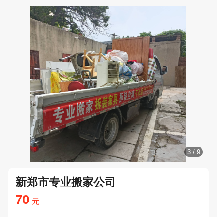
4
/
9
新郑市专业搬家公司
70
元