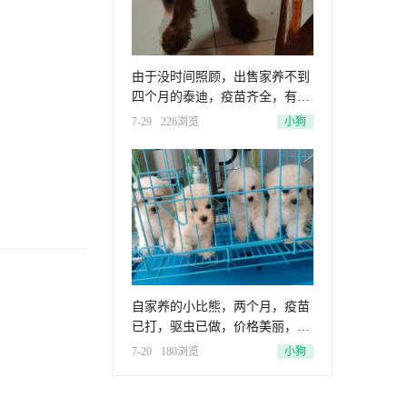
由于没时间照顾，出售家养不到
四个月的泰迪，疫苗齐全，有兴
趣的
7-29
226浏览
小狗
自家养的小比熊，两个月，疫苗
已打，驱虫已做，价格美丽，欢
迎咨
7-20
180浏览
小狗