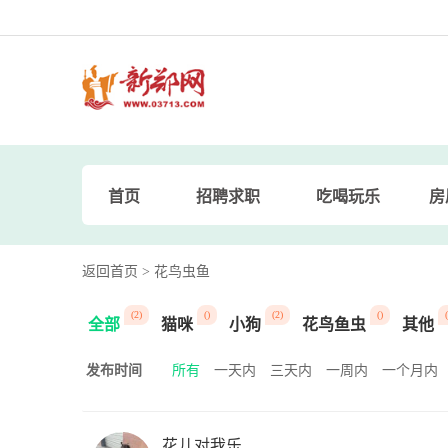
首页
招聘求职
吃喝玩乐
房
返回首页
> 花鸟虫鱼
(2)
()
(2)
()
(
全部
猫咪
小狗
花鸟鱼虫
其他
发布时间
所有
一天内
三天内
一周内
一个月内
花儿对我乐