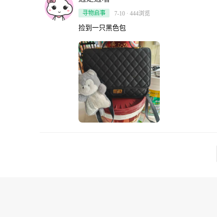
寻物启事
7-10 · 444浏览
捡到一只黑色包