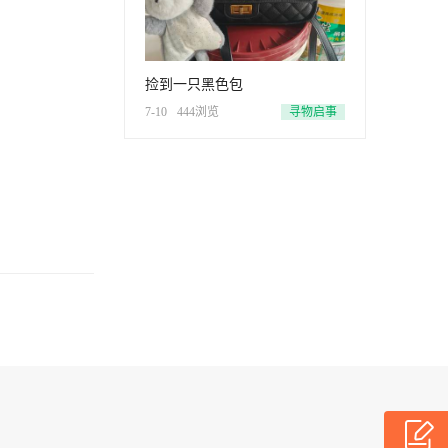
捡到一只黑色包
7-10
444浏览
寻物启事