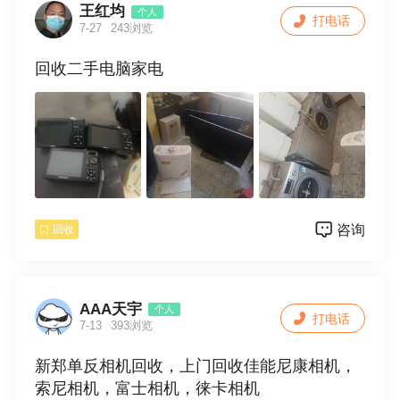
2大疆相机，大疆无人机，游戏机，游戏电
王红均
个人
打电话
脑，游戏笔记本
7-27
243浏览
回收二手电脑家电
3 笔记本电脑回收，组装电脑回收，电脑
品牌有联想、惠普、索尼、苹果笔记本回收、
东芝笔记本回收、价格以配置而定
温馨提示 拒绝假货 脏货。一旦发现报警处
理
电话报个型号 初步估计价格 具体价格依实
咨询
回收
物成色而定。服务周边区域可以上门取货
AAA天宇
个人
打电话
7-13
393浏览
新郑单反相机回收，上门回收佳能尼康相机，
索尼相机，富士相机，徕卡相机