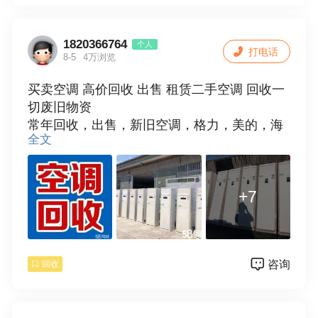
设备，大疆相机
设备，回收编辑机，回收各种数码相机，
1820366764
个人
打电话
回收二手数码相机，回收单反相机
8-5
4万浏览
买卖空调 高价回收 出售 租赁二手空调 回收一
佳能： 600d.700d.800d.5d3.5d4.r50.200d等
切废旧物资
各型数码单反机；
常年回收，出售，新旧空调，格力，美的，海
全文
尔，奥克斯各种品牌空调
尼康： d810.d800.d7200.z50.等各型数码
高价上门回收 诚信经营
单反机回收佳能单反镜头
+7
回收尼康单反镜头 回收腾龙单反镜头 回收
适马单反镜头，回收摄像机，回收摄像机，回
收高清摄像机，回收DV数码摄像机，回收索尼
咨询
回收
190P-Z7C高清摄像机，回收松下，JVC佳
能高清摄像机