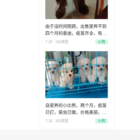
由于没时间照顾，出售家养不到
四个月的泰迪，疫苗齐全，有兴
趣的
7-29
236浏览
小狗
自家养的小比熊，两个月，疫苗
已打，驱虫已做，价格美丽，欢
迎咨
7-20
185浏览
小狗