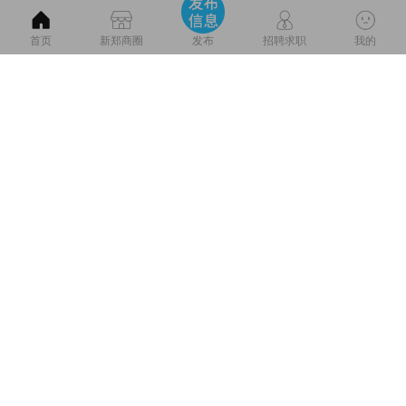
首页
新郑商圈
招聘求职
我的
发布
新郑市仓城路幸福港湾小
区，新房家电齐全，拎包入
住，旁边就是外国语小学，
7浏览
房屋出租
20分钟前
新华路社区医院，五百米仓
城学校，市直幼儿园
新华路金沙湾对面出租标
间，一室一厅，朝阳，独立
网线，家具家电齐全，交通
4浏览
房屋出租
51分钟前
便利，拎包入住。另有郑风
苑南门三室一厅对外出租，
电话15803711881微信同
号。 地址：新华路东金沙湾
新郑搬家拆装家具拆装空调
酒店对面大吴楼二巷一号
干杂活搬运钢琴清运垃圾
632浏览
搬家货运
1小时前