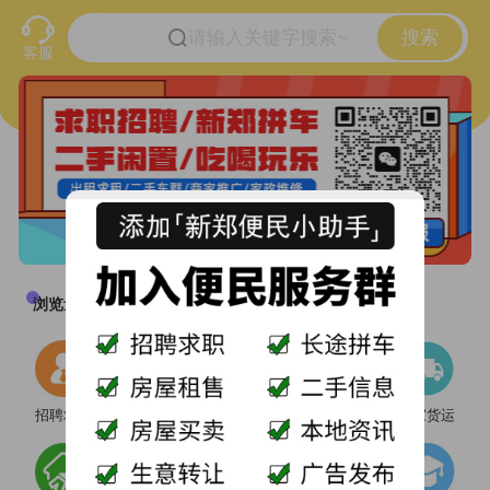
搜索
客服
浏览量1736万
发布量5.8万
招聘求职
吃喝玩乐
房屋租售
二手买卖
搬家货运
购买刷新、置顶套餐更优惠，【点击公告】进入购买