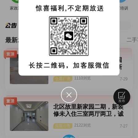
虚假诈骗信息，邮箱举报：381360@qq.com
家政家装
二手车
空调拆装
花鸟虫鱼
教育培训
新郑同城商圈，限时免费入驻 企业主/商家可自主认证！
请勿发布重复信息，违反规则系统将直接屏蔽！
如有任何疑问请联系客服：xz381360
最新发布
房屋租售
二手买卖
搬家货运
二手
位于新郑市郑韩路与107国
道交叉口北200米路东有新
建标准化仓库500平方，院
1110浏览
仓库厂房
7-29
内可过半挂车辆，交通方
便，价格低，适合仓储，小
型工厂。详询：138038568
发布
16张先生
北区故里新家园二期，新装
修未入住三室两厅两卫，诚
心出售，非诚勿扰！
2122浏览
房屋出售
7-27