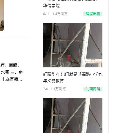
华信学院
6-11
1.4万浏览
房屋出租
医疗、商超、
水费 三、房
轩辕华府 出门就是鸿福路小学九
，电商直播
年义务教育
7-6
1.1万浏览
门面商铺