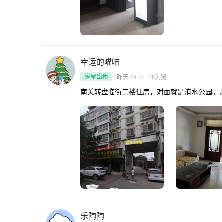
幸运的喵喵
房屋出租
昨天 16:37 · 78浏览
南关转盘临街二楼住房，对面就是洧水公园。
乐陶陶