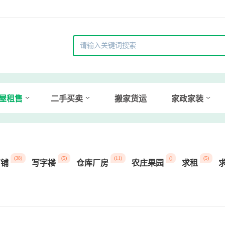
屋租售
二手买卖
搬家货运
家政家装
(38)
(5)
(11)
()
(5)
商铺
写字楼
仓库厂房
农庄果园
求租