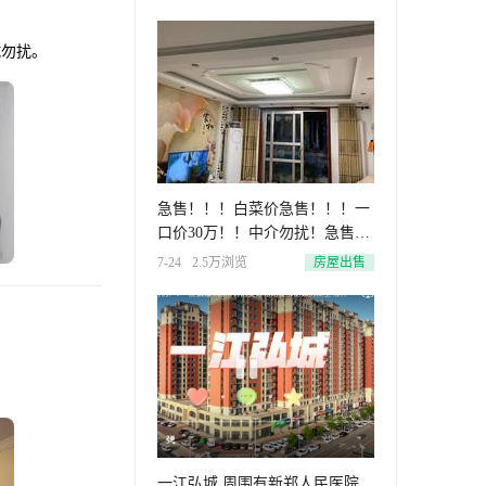
诚勿扰。
急售！！！白菜价急售！！！一
口价30万！！中介勿扰！急售梨
河
7-24
2.5万浏览
房屋出售
一江弘城 周围有新郑人民医院