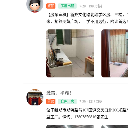
置顶
房屋出租
7-29 · 1993浏览
【房东直租】新郑文化路北段学区房、三楼，二室
米，紧邻炎黄广场，上学不用远行，陪读首选！电话：
激雷，平湖！
置顶
仓库厂房
7-29 · 1313浏览
位于新郑市郑韩路与107国道交叉口北200米
型工厂。详询：13803856816张先生