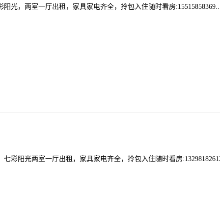
室一厅出租，家具家电齐全，拎包入住随时看房:15515858369...132
阳光两室一厅出租，家具家电齐全，拎包入住随时看房:13298182612