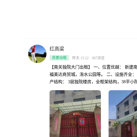
红高粱
房屋出租
昨天 15:12 · 307浏览
【南关独院大门出租】 一、位置优越： 新建
福美达商贸城，洧水公园等。 二、设施齐全：
产结构： 3层独院楼房，全框架结构，38平
等。 四、个性定制： 提供拎包入住、2~3楼可加装电挮，
微信：A191-3806-1685