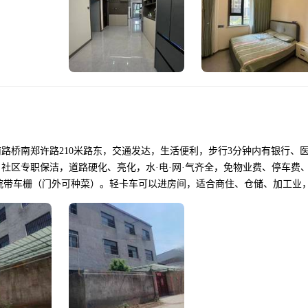
南路桥南郑许路210米路东，交通发达，生活便利，步行3分钟内有银行、
 社区专职保洁，道路硬化、亮化，水·电·网·气齐全，免物业费、停车费、
小院带车栅（门外可种菜）。轻卡车可以进房间，适合商住、仓储、加工业
支持房间院落商住升级改造，整租分租、长短租灵活。​ ☎：132-8383-5999