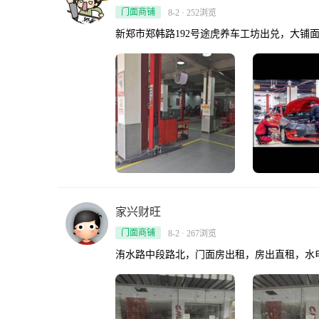
门面商铺
8-2 · 252浏览
新郑市郑韩路192号途虎养车工坊出兑，大铺
家兴财旺
门面商铺
8-2 · 267浏览
洧水路中段路北，门面房出租，房出直租，水电