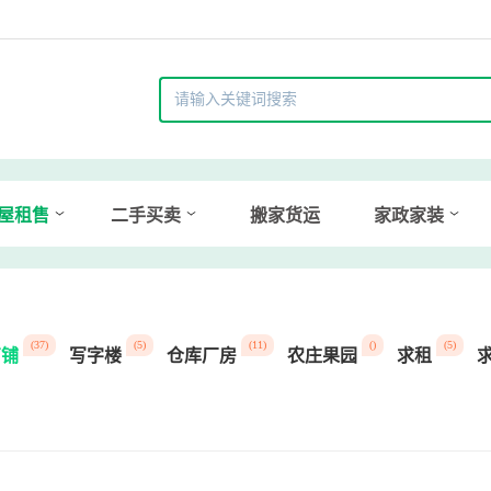
屋租售
二手买卖
搬家货运
家政家装
(37)
(5)
(11)
()
(5)
商铺
写字楼
仓库厂房
农庄果园
求租