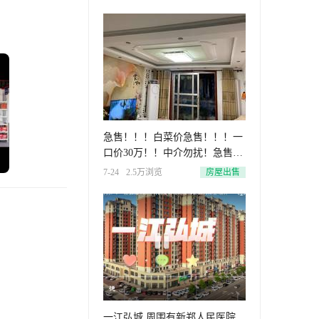
急售！！！白菜价急售！！！一
口价30万！！中介勿扰！急售梨
河
7-24
2.5万浏览
房屋出售
一江弘城 周围有新郑人民医院