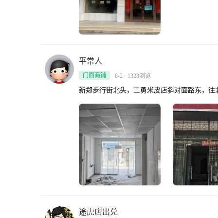
平常人
门面商铺
8-2 · 1323浏览
新郑步行街北头，二勇米皮店斜对面路东，往北2
途虎店出兑