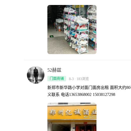
52赫兹
门面商铺
8-3 · 183浏览
新郑市新华路小学对面门面房出租 面积大约80平
义联系 电话13653868002 15038127298