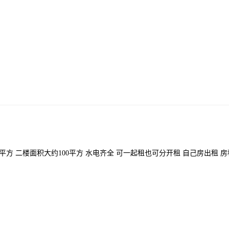
方 二楼面积大约100平方 水电齐全 可一起租也可分开租 自己房出租 房