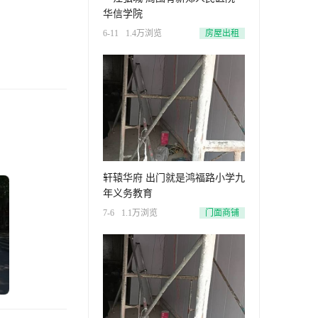
华信学院
6-11
1.4万浏览
房屋出租
轩辕华府 出门就是鸿福路小学九
年义务教育
7-6
1.1万浏览
门面商铺