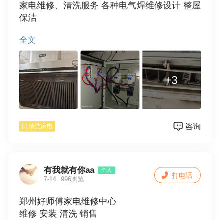
家电维修、清洗服务 各种电气焊维修设计 整屋
保洁
全文
✅【核心服务】✅
🔧水电升级改造
🔧家电维修：烟机·电（燃气）热水器.空调壁
+3
挂炉·洗衣机·冰箱·电视·中央空调
🔧家电清洗：油烟机·电（燃气）热水器.空调
壁挂炉·洗衣机·冰箱，地暖清洗
🔧电路维修：电路维修电路检查·灯具维修安装
咨询
清洗家电
更换空开，插座
🔧水路维修：水路维修 水路检查 坐便维修更换
安装龙头、花洒
有我就有你aa
个人
打电话
🔧彩钢瓦翻新喷漆 设计安装 阳光房设计安装
7-14
996浏览
大门喷漆
郑州好师傅家电维修中心
🧰室内外防水
维修 安装 清洗 销售