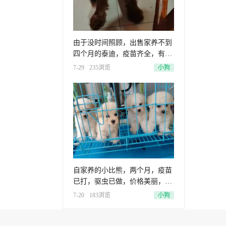
由于没时间照顾，出售家养不到
四个月的泰迪，疫苗齐全，有兴
趣的
7-29
235浏览
小狗
自家养的小比熊，两个月，疫苗
已打，驱虫已做，价格美丽，欢
迎咨
7-20
183浏览
小狗